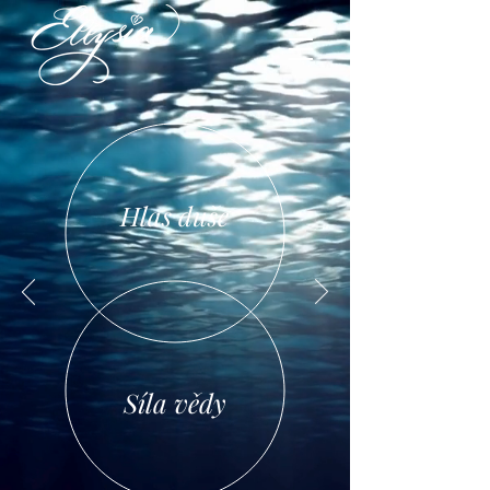
Hlas duše
Síla vědy